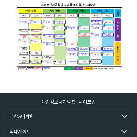
개인정보처리방침
사이트맵
인문사회·IT대학
대학&대학원
인문·문화학부
국립경국대학교
학내사이트
국어국문학전공
(재)국립경국대학교발전기금