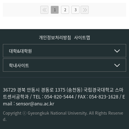
1
2
3
개인정보처리방침
사이트맵
인문사회·IT대학
대학&대학원
인문·문화학부
국립경국대학교
학내사이트
국어국문학전공
(재)국립경국대학교발전기금
중국어문·문화학전공
글로컬인재양성관(고시원)
한자문화콘텐츠학전공
공동실험실습관
문화유산학전공
공용S/W관리시스템
36729 경북 안동시 경동로 1375 (송천동) 국립경국대학교 스마
미디어문화커뮤니케이션학전공
공자학원
트센서공학과 / TEL : 054-820-5444 / FAX : 054-823-1628 / E
사학전공
공학교육인증시스템
mail : sensor@anu.ac.kr
과학영재교육원
컴퓨터·소프트웨어공학부
교육혁신본부
Copyright ⓒ Gyeongkuk National University. All Rights Reserve
컴퓨터공학전공
도서관
d.
소프트웨어융합전공
미래교육센터